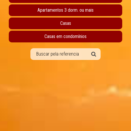
Apartamentos 3 dorm. ou mais
Casas
Casas em condomínios